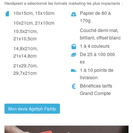
Handiprest a sélectionné les formats marketing les plus impactants :
10x15cm, 15x10cm
Papier de 80 à
170g
10x21cm, 21x10cm
Couché demi-mat,
10,5x21cm,
brillant, offset blanc
21x10,5cm
1 à 4 couleurs
14,8x21cm,
De 25 à 100 000
21x14,8cm
ex
21x29,7cm,
1 à 10 points de
29,7x21cm
livraison
Bénéfices tarifs
Grand Compte
Mon devis Agefiph Fiphfp