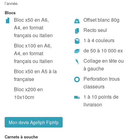
l’année.
Blocs
Bloc x50 en A6,
Offset blanc 80g
A4, en format
Recto seul
français ou italien
1 à 4 couleurs
Bloc x100 en A6,
de 50 à 10 000 ex
A4, en format
Collage en tête ou
français ou italien
à gauche
Bloc x50 en A5 à la
Perforation trous
française
classeurs
Bloc x200 en
1 à 10 points de
10x10cm
livraison
Mon devis Agefiph Fiphfp
Carnets à souche